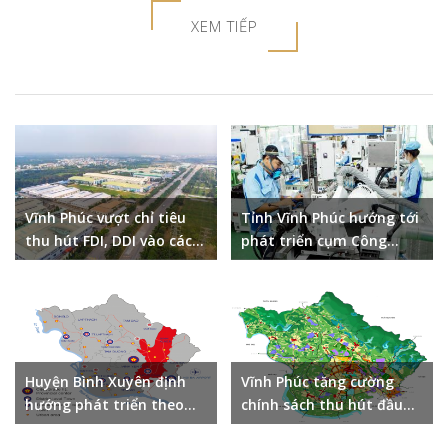
lãnh đạo UBND tỉnh Vĩnh Phúc, đại diện Sở Kế hoạch và Đầu tư.
XEM TIẾP
Về phía Đài Loan có ông Hàn Quốc Diệu – Chủ nhiệm Văn phòng
Văn hóa Kinh tế Đài Bắc, ông Giản Trí Minh – Hội trưởng Hiệp hội
Thương mại Đài Loan tại Việt Nam, đại diện các Chi hội của Hiệp
hội và một số doanh nghiệp Đài Loan cùng dự.
Vĩnh Phúc vượt chỉ tiêu
Tỉnh Vĩnh Phúc hướng tới
thu hút FDI, DDI vào các
phát triển cụm Công
Khu công nghiệp năm
nghiệp bền vững
2023
Huyện Bình Xuyên định
Vĩnh Phúc tăng cường
hướng phát triển theo
chính sách thu hút đầu
hướng Công Nghiệp và
tư, cơ hội cho các nhà