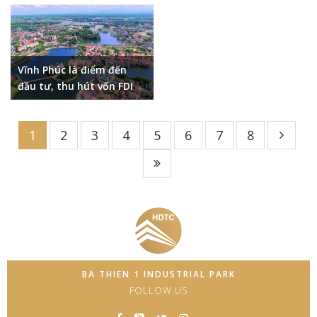
Dịch vụ
đầu tư thứ cấp.
Vĩnh Phúc là điểm đến
đầu tư, thu hút vốn FDI
1
2
3
4
5
6
7
8
BA THIEN 1 INDUSTRIAL PARK
FOLLOW US