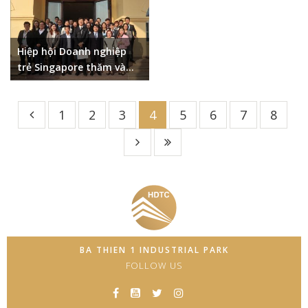
ĐINH TRƯỜNG CHINH
Hiệp hội Doanh nghiệp
trẻ Singapore thăm và
làm việc tại tỉnh Vĩnh
Phúc
1
2
3
4
5
6
7
8
BA THIEN 1 INDUSTRIAL PARK
FOLLOW US