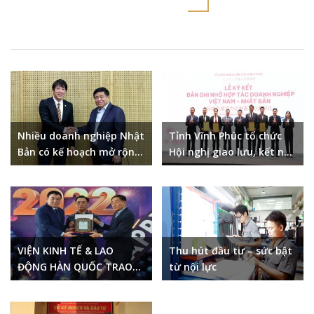
Nhiều doanh nghiệp Nhật
Tỉnh Vĩnh Phúc tổ chức
Bản có kế hoạch mở rộng
Hội nghị giao lưu, kết nối
đầu tư tại Việt Nam
doanh nghiệp Việt Nam –
Nhật Bản năm 2023
VIỆN KINH TẾ & LAO
Thu hút đầu tư – sức bật
ĐỘNG HÀN QUỐC TRAO
từ nội lực
KỶ NIỆM CHƯƠNG CHO
CHỦ TỊCH HĐQT HDTC