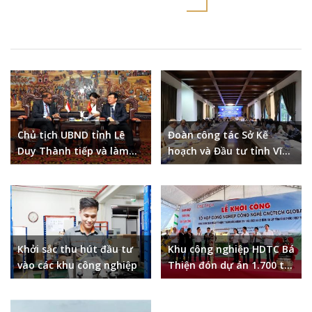
Chủ tịch UBND tỉnh Lê
Đoàn công tác Sở Kế
Duy Thành tiếp và làm
hoạch và Đầu tư tỉnh Vĩnh
việc với Đại sứ đặc mệnh
Phúc tham dự Hội nghị
toàn quyền Singapore
gặp mặt doanh nghiệp
Đài Loan khu vực phía
Nam năm 2022
Khởi sắc thu hút đầu tư
Khu công nghiệp HDTC Bá
vào các khu công nghiệp
Thiện đón dự án 1.700 tỷ
đồng