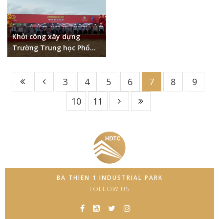
Khởi công xây dựng
Trường Trung học Phổ
thông Võ Văn Tần
3
4
5
6
7
8
9
10
11
BA THIEN 1 INDUSTRIAL PARK
FOLLOW US